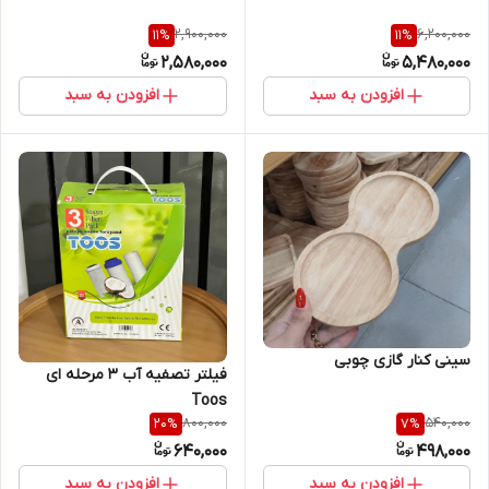
2,900,000
6,200,000
11
%
11
%
2,580,000
5,480,000
افزودن به سبد
افزودن به سبد
سینی کنار گازی چوبی
فیلتر تصفیه آب ۳ مرحله ای
Toos
800,000
540,000
20
%
7
%
640,000
498,000
افزودن به سبد
افزودن به سبد