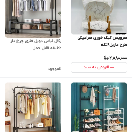
سرویس کیک خوری سرامیکی
رگال لباس دوبل فلزی چرخ دار
طرح ماربل۹تکه
۲طبقه قابل حمل
2,880,000
افزودن به سبد
ناموجود