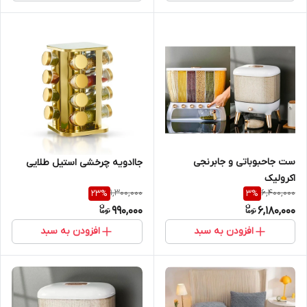
ست جاحبوباتی و جابرنجی
جاادویه چرخشی استیل طلایی
اکرولیک
1,300,000
6,400,000
23
%
3
%
990,000
6,180,000
افزودن به سبد
افزودن به سبد