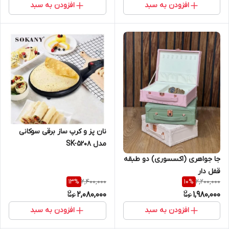
افزودن به سبد
افزودن به سبد
نان پز و کرپ ساز برقی سوکانی
مدل SK-5208
جا جواهری (اکسسوری) دو طبقه
قفل دار
2,400,000
2,200,000
13
%
10
%
2,080,000
1,980,000
افزودن به سبد
افزودن به سبد