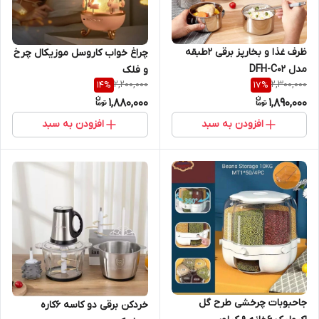
ظرف غذا و بخارپز برقی ۲طبقه
چراغ خواب کاروسل موزیکال چرخ
مدل DFH-C02
و فلک
2,200,000
2,300,000
14
%
17
%
1,880,000
1,890,000
افزودن به سبد
افزودن به سبد
جاحبوبات چرخشی طرح گل
خردکن برقی دو کاسه ۶کاره