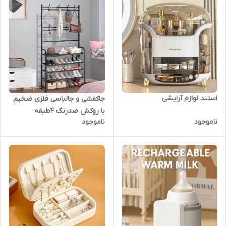
استند لوازم آرایشی
جاکفشی و جالباسی فلزی ضخیم
با روکش ضدزنگ ۴طبقه
ناموجود
ناموجود