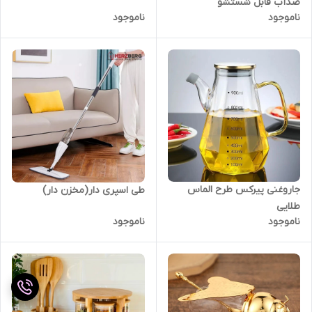
ضدآب قابل شستشو
ناموجود
ناموجود
جاروغنی پیرکس طرح الماس
طی اسپری دار(مخزن دار)
طلایی
ناموجود
ناموجود