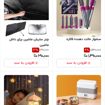
سشوار حالت دهنده ۵کاره
چتر سایبان ماشین برای داخل
ماشین
890,000
1,560,000
22
%
4
%
690,000
1,490,000
افزودن به سبد
افزودن به سبد