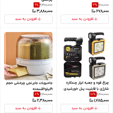
4,300,000
700,000
9
%
3
%
3,880,000
678,000
افزودن به سبد
افزودن به سبد
چراغ قوه و جعبه ابزار چندکاره
جاحبوبات جابرنجی چرخشی حجم
شارژی با قابلیت پنل خورشیدی
9کیلو6قسمته
2,600,000
2,200,000
8
%
18
%
مدل ۷۷۳۹
2,380,000
1,785,000
افزودن به سبد
افزودن به سبد