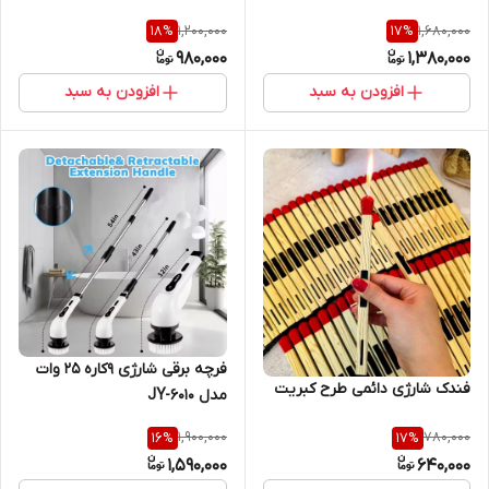
1,200,000
1,680,000
18
%
17
%
980,000
1,380,000
افزودن به سبد
افزودن به سبد
فرچه برقی شارژی ۹کاره 25 وات
فندک شارژی دائمی طرح کبریت
مدل JY-6010
1,900,000
780,000
16
%
17
%
1,590,000
640,000