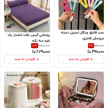
ست قاشق چنگال استیل دسته
روتختی گیس بافت کشدار یک
عروسکی فانتزی
نفره سه تکه
2,800,000
520,000
18
%
4
%
2,290,000
498,000
افزودن به سبد
افزودن به سبد