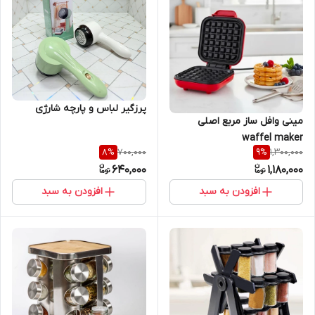
پرزگیر لباس و پارچه شارژی
مینی وافل ساز مربع اصلی
waffel maker
700,000
1,300,000
8
%
9
%
640,000
1,180,000
افزودن به سبد
افزودن به سبد