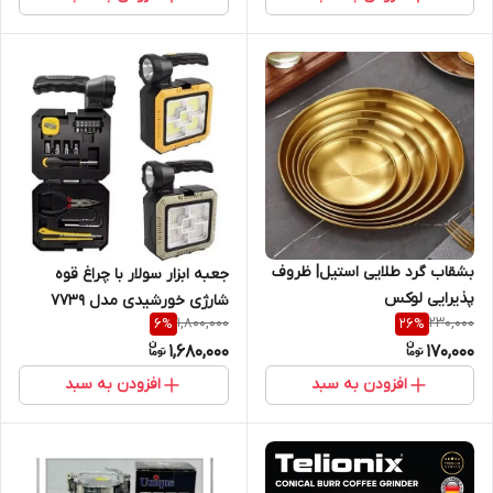
بشقاب گرد طلایی استیل| ظروف
جعبه ابزار سولار با چراغ قوه
پذیرایی لوکس
شارژی خورشیدی مدل ۷۷۳۹
1,800,000
230,000
6
%
26
%
1,680,000
170,000
افزودن به سبد
افزودن به سبد