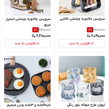
سرویس جاادویه چرخشی ۱۸تایی
سرویس جاادویه چرخشی استیل
مربع
2,400,000
2,200,000
5
%
5
%
2,280,000
2,090,000
افزودن به سبد
افزودن به سبد
لیوان طرح مچاله بلور رنگی
تابه4خانه و 3خانه چدن ضخیم