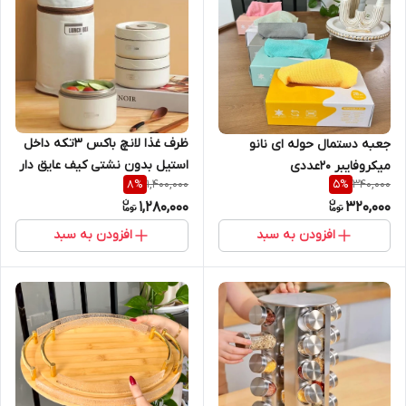
ظرف غذا لانچ باکس ۳تکه داخل
جعبه دستمال حوله ای نانو
استیل بدون نشتی کیف عایق دار
میکروفایبر 20عددی
1,400,000
340,000
8
%
5
%
1,280,000
320,000
افزودن به سبد
افزودن به سبد