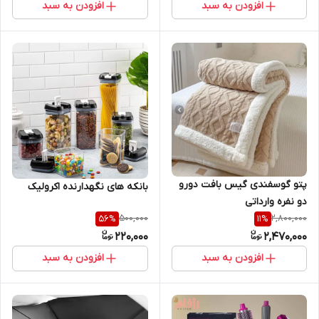
افزودن به سبد
افزودن به سبد
پتو گوسفندی گیس بافت دورو
بانکه های نگهدارنده اکرولیک
دو نفره وارداتی
500,000
2,800,000
56
%
11
%
220,000
2,470,000
افزودن به سبد
افزودن به سبد