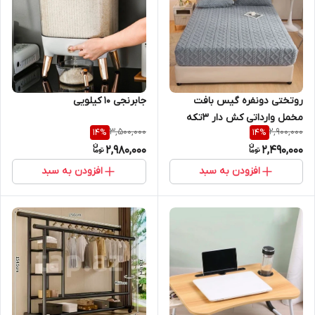
روتختی دونفره گیس بافت
جابرنجی 10 کیلویی
مخمل وارداتی کش دار ۳تکه
3,500,000
2,900,000
14
%
14
%
2,980,000
2,490,000
افزودن به سبد
افزودن به سبد