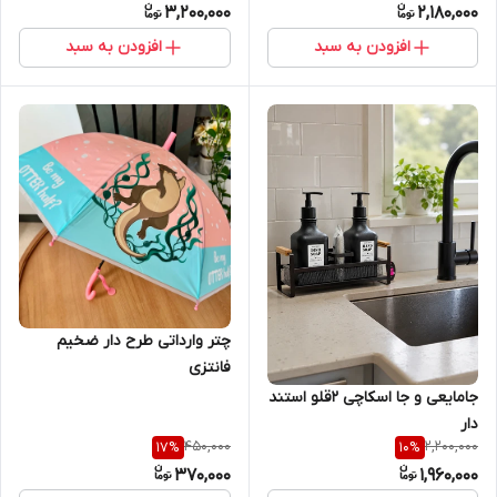
3,200,000
2,180,000
افزودن به سبد
افزودن به سبد
چتر وارداتی طرح دار ضخیم
فانتزی
جامایعی و جا اسکاچی ۲قلو استند
دار
450,000
2,200,000
17
%
10
%
370,000
1,960,000