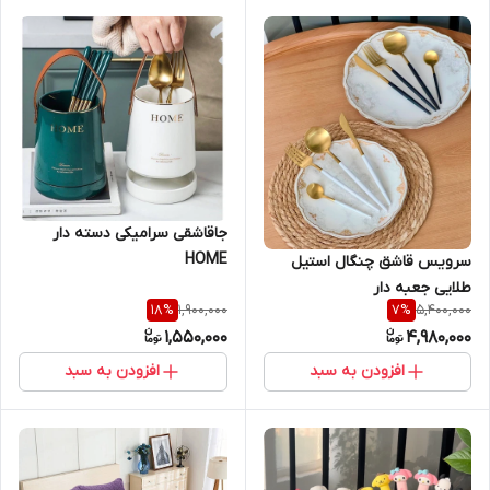
جاقاشقی سرامیکی دسته دار
HOME
سرویس قاشق چنگال استیل
طلایی جعبه دار
1,900,000
5,400,000
18
%
7
%
1,550,000
4,980,000
افزودن به سبد
افزودن به سبد