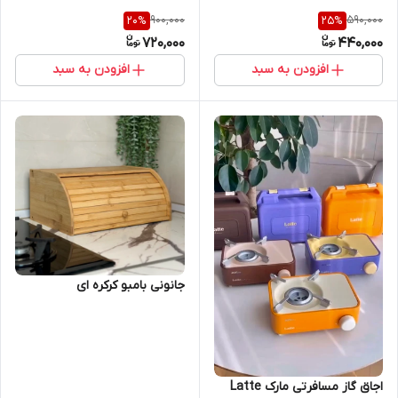
900,000
590,000
20
%
25
%
720,000
440,000
افزودن به سبد
افزودن به سبد
جانونی بامبو کرکره ای
اجاق گاز مسافرتی مارک Latte