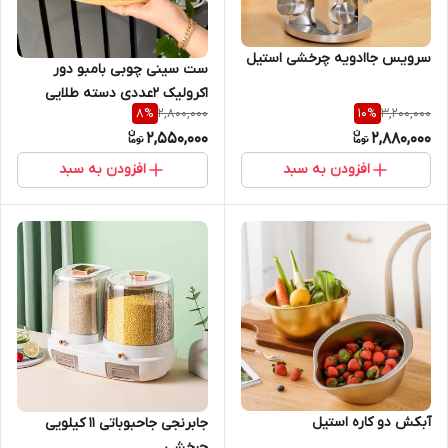
سرویس جاادویه چرخشی استیل
ست سینی چوبی بامبو دور
اکرولیک ۲عددی دسته طلایی
2,800,000
3,200,000
8
%
10
%
2,550,000
2,880,000
افزودن به سبد
افزودن به سبد
آبکش دو کاره استیل
جابرنجی جاحبوباتی ۱۱ کیلویی
چرخشی