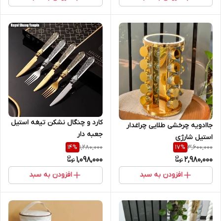
کارد و چنگال نشکن تیغه استیل
جاادویه چرخشی طلایی چراغدار
جعبه دار
استیل شارژی
1,280,000
3,600,000
14
%
17
%
1,098,000
2,980,000
افزودن به سبد
افزودن به سبد