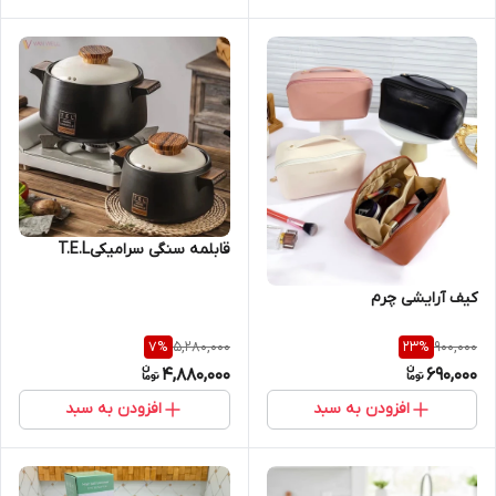
قابلمه سنگی سرامیکیT.E.L
کیف آرایشی چرم
5,280,000
900,000
7
%
23
%
4,880,000
690,000
افزودن به سبد
افزودن به سبد