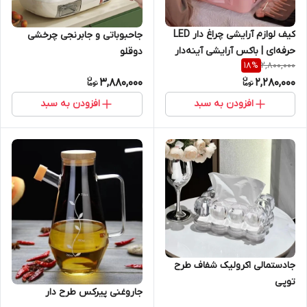
کیف لوازم آرایشی چراغ دار LED
جاحبوباتی و جابرنجی چرخشی
حرفه‌ای | باکس آرایشی آینه‌دار
دوقلو
2,800,000
18
%
مسافرتی و سالن
3,880,000
2,280,000
افزودن به سبد
افزودن به سبد
جادستمالی اکرولیک شفاف طرح
توپی
جاروغنی پیرکس طرح دار