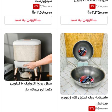
اکرولیک ۶خانه ۹ کیلویی
سیلورکرست
3,900,000
2,600,000
5
%
9
%
3,680,000
2,350,000
افزودن به سبد
افزودن به سبد
سطل برنج اکرولیک ۱۰ کیلویی
دکمه ای پیمانه دار
ماهیتابه ووک استیل لانه زنبوری
ضدخش
2,500,000
12
%