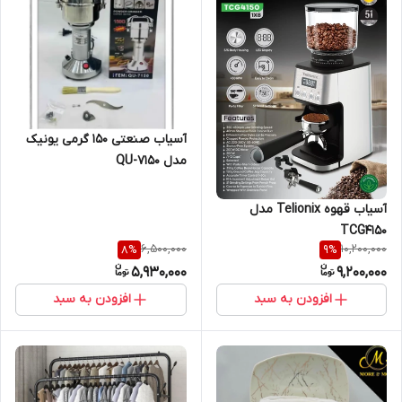
آسیاب صنعتی 150 گرمی یونیک
مدل QU-7150
آسیاب قهوه Telionix مدل
TCG4150
6,500,000
10,200,000
8
%
9
%
5,930,000
9,200,000
افزودن به سبد
افزودن به سبد