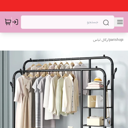
parishop1
/
رگال لباس