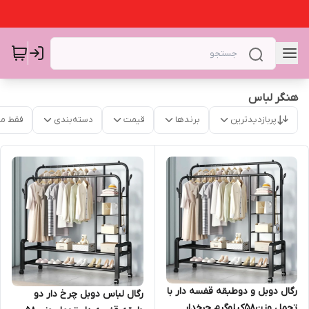
هنگر لباس
پربازدیدترین
برندها
قیمت
دسته‌بندی
فقط م
رگال دوبل و دوطبقه قفسه دار با
رگال لباس دوبل چرخ دار دو
تحمل وزن58کیلوگرم چرخدار