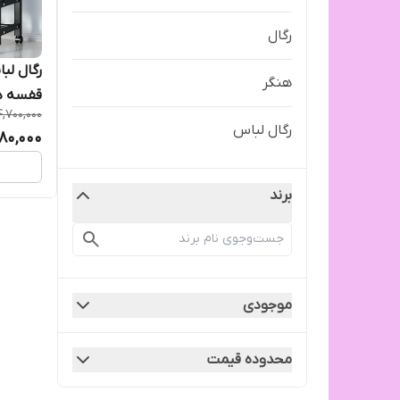
رگال
رگال لب
هنگر
قفسه دار ت
4,700,000
رگال لباس
180,000
برند
موجودی
محدوده قیمت