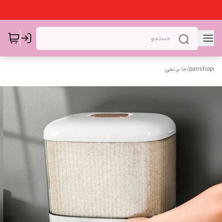
parishop1
/
جا برنجی