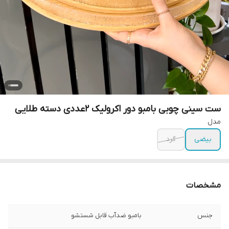
ست سینی چوبی بامبو دور اکرولیک ۲عددی دسته طلایی
مدل
بیضی
گرد
مشخصات
جنس
بامبو ضدآب قابل شستشو