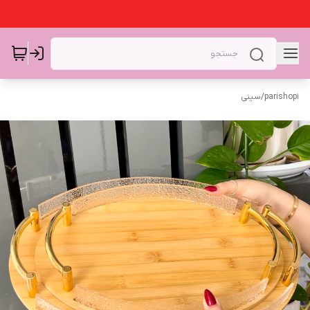
parishop1
/
سینی