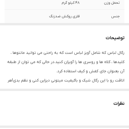
تحمل وزن
۴۸ کیلو گرم
جنس
فلزی روکش ضدزنگ
ساخت
چین/وارداتی
توضیحات
رگال لباس که شامل آویز لباس است که به راحتی می توانید مانتوها ،
کلیدها ، کلاه ها و روسری ها را آویزان کنید.در حالی که می توان از طبقه
آن بعنوان جای کفش و کیف استفاده کرد.
اتاقت رو با این رگال شیک و باکیفیت میتونی دیزاین کنی و نظم بدی!هر
اتاقی یدونه از این رگال لازم داره که دیگه به هم نریزه😊
نظرات