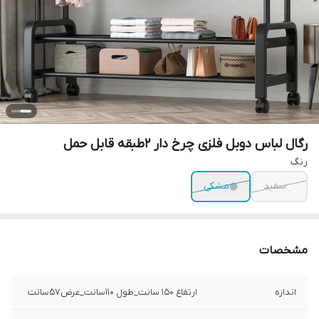
رگال لباس دوبل فلزی چرخ دار ۲طبقه قابل حمل
رنگ
سفید
مشکی
مشخصات
اندازه
ارتفاع ۱۵۰ سانت_طول ۱۱۰سانت_عرض۵۷سانت