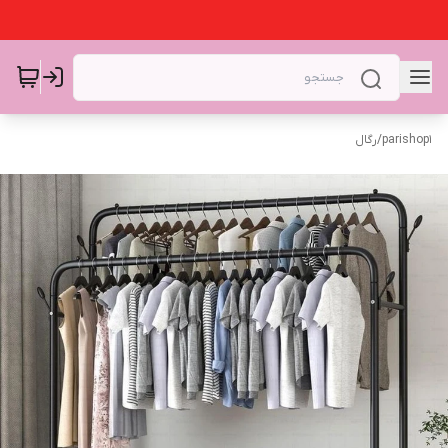
parishop1
/
رگال