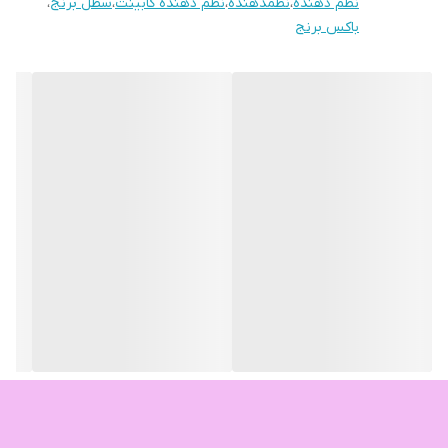
نظم دهنده
،
نظمدهنده
،
نظم دهنده کابینت
،
سطل برنج
،
باکس برنج