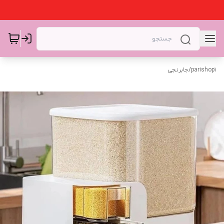
parishop1
/
جابرنجی