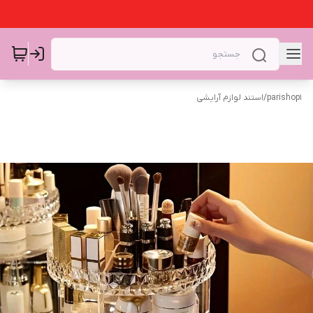
parishop1
/
استند لوازم آرایشی