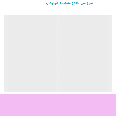
سرویس جاادویه
،
بانکه مینیمال