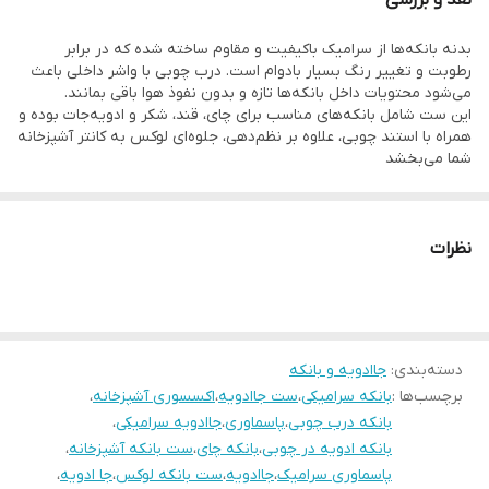
بدنه بانکه‌ها از سرامیک باکیفیت و مقاوم ساخته شده که در برابر
رطوبت و تغییر رنگ بسیار بادوام است. درب چوبی با واشر داخلی باعث
می‌شود محتویات داخل بانکه‌ها تازه و بدون نفوذ هوا باقی بمانند.
این ست شامل بانکه‌های مناسب برای چای، قند، شکر و ادویه‌جات بوده و
همراه با استند چوبی، علاوه بر نظم‌دهی، جلوه‌ای لوکس به کانتر آشپزخانه
شما می‌بخشد
نظرات
دسته‌بندی
:
جاادویه و بانکه
برچسب‌ها :
بانکه سرامیکی
،
ست جاادویه
،
اکسسوری آشپزخانه
،
بانکه درب چوبی
،
پاسماوری
،
جاادویه سرامیکی
،
بانکه ادویه در چوبی
،
بانکه چای
،
ست بانکه آشپزخانه
،
پاسماوری سرامیک
،
جاادویه
،
ست بانکه لوکس
،
جا ادویه
،