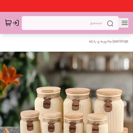
parishop1
/
جاادویه و بانکه