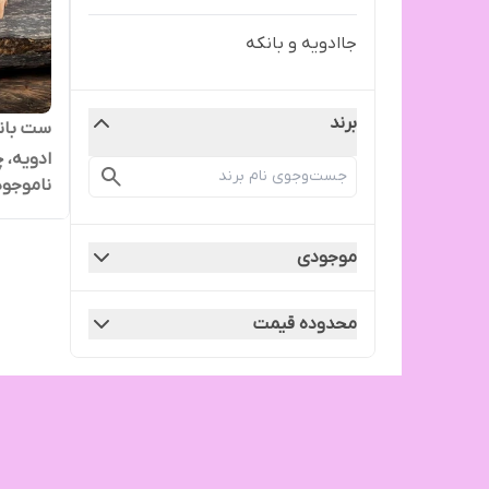
جاادویه و بانکه
برند
ست بانک
ادویه، 
ناموجود
موجودی
محدوده قیمت