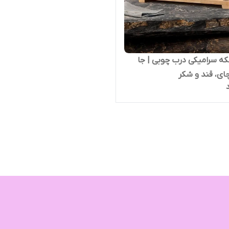
ه سرامیکی درب چوبی | جا
چای، قند و شکر