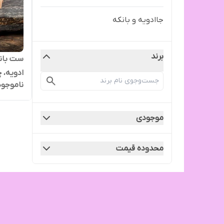
جاادویه و بانکه
برند
ست بانک
ادویه، 
ناموجود
موجودی
محدوده قیمت