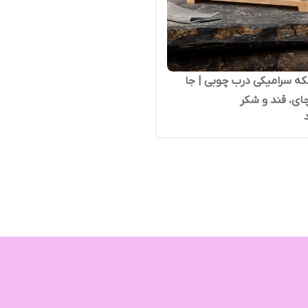
ه سرامیکی درب چوبی | جا
چای، قند و شکر