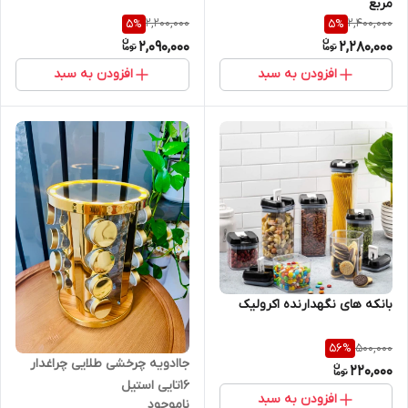
مربع
2,200,000
2,400,000
5
%
5
%
2,090,000
2,280,000
افزودن به سبد
افزودن به سبد
بانکه های نگهدارنده اکرولیک
500,000
56
%
جاادویه چرخشی طلایی چراغدار
220,000
۱۶تایی استیل
افزودن به سبد
ناموجود