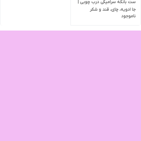
ست بانکه سرامیکی درب چوبی |
جا ادویه، چای، قند و شکر
ناموجود