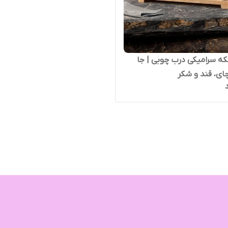
ه سرامیکی درب چوبی | جا
چای، قند و شکر