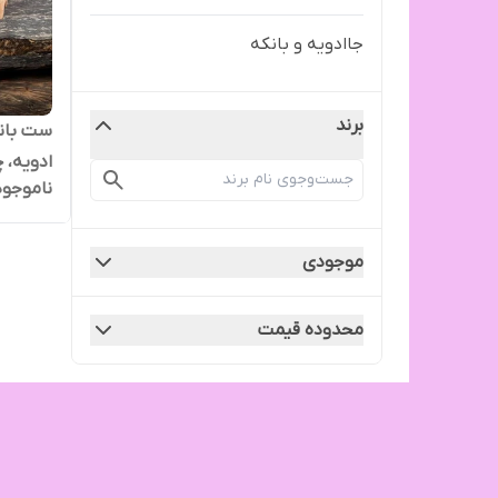
جاادویه و بانکه
برند
ست بانک
ادویه، 
ناموجود
موجودی
محدوده قیمت