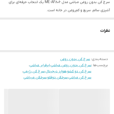
سرخ کن بدون روغن مباشی مدل ME-AF806 یک انتخاب حرفه‌ای برای
آشپزی سالم، سریع و کم‌روغن در خانه است.
این ایرفرایر با ظرفیت بزرگ 11 لیتری و توان قدرتمند 1800 وات، امکان
نظرات
پخت انواع غذاها از جمله سیب‌زمینی، مرغ، ماهی، گوشت، سبزیجات و
شیرینی را با حداقل روغن فراهم می‌کند.
دسته‌بندی
:
سرخ کن بدون روغن
وجود دو کشوی مجزا باعث می‌شود بتوانید همزمان دو نوع غذا را آماده
برچسب‌ها :
سرخ کن بدون روغن مباشی
،
ایرفرایر مباشی
،
کنید. همچنین با داشتن 16 برنامه پخت اتوماتیک و صفحه نمایش
سرخ کن دو کشو
،
هواپز دیجیتال
،
سرخ کن رژیمی
،
لمسی دیجیتال، استفاده از دستگاه بسیار آسان و حرفه‌ای خواهد بود.
سرخ کن مباشی
،
سرخکن دوقلو
،
سرخکن میباشی
✔ ظرفیت بزرگ 11 لیتر
✔ توان قدرتمند 1800 وات
✔ دارای 2 کشوی مجزا