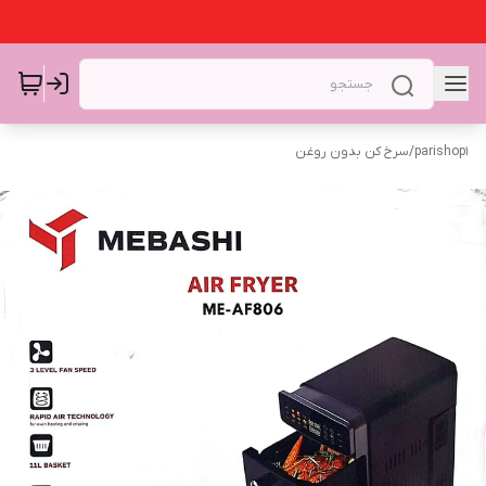
parishop1
/
سرخ کن بدون روغن