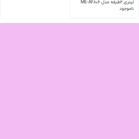
لیتری ۲طبقه مدل ME-AF806
ناموجود