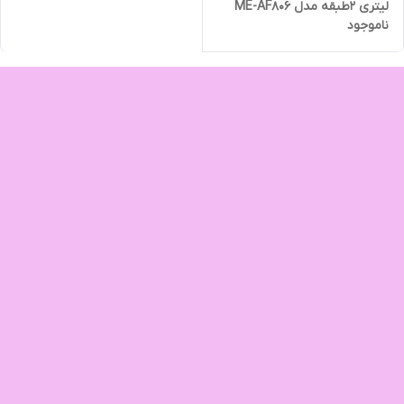
لیتری ۲طبقه مدل ME-AF806
ناموجود