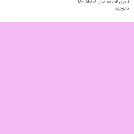
لیتری ۲طبقه مدل ME-AF806
ناموجود