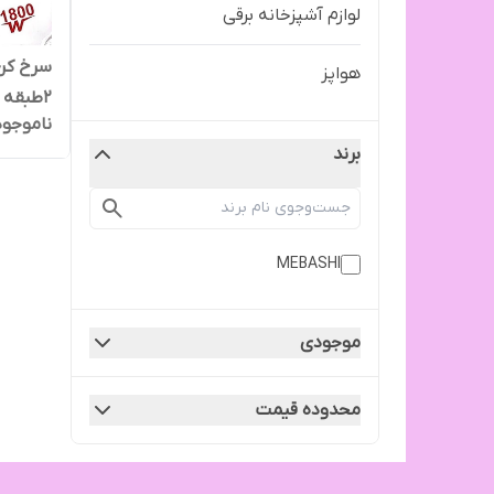
لوازم آشپزخانه برقی
هواپز
۲طبقه مدل ME-AF806
ناموجود
برند
MEBASHI
موجودی
محدوده قیمت