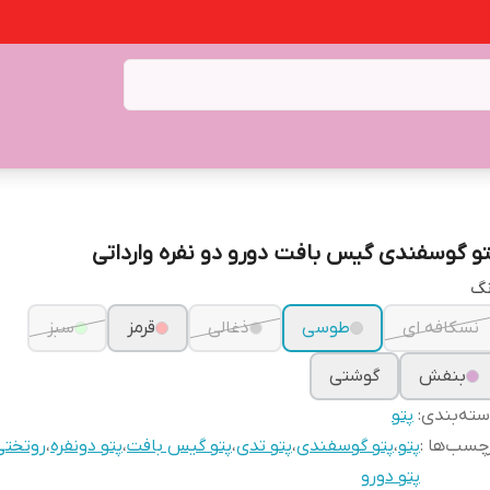
تو گوسفندی گیس بافت دورو دو نفره وارداتی
نگ
نسکافه ای
طوسی
ذغالی
قرمز
سبز
بنفش
گوشتی
ته‌بندی
:
پتو
چسب‌ها :
پتو
،
پتو گوسفندی
،
پتو تدی
،
پتو گیس بافت
،
پتو دونفره
،
روتختی
پتو دورو