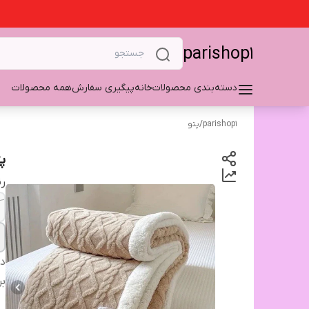
parishop1
دسته‌بندی محصولات
خانه
پیگیری سفارش
همه محصولات
parishop1
/
پتو
پ
ر
دس
بر