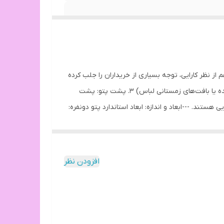
نظر کارایی، توجه بسیاری از خریداران را جلب کرده
است. ویژگی‌های کلی: 1. نوع پتو: گوسفندی / فانتزی 2. طرح: برجسته با نقش گیس‌بافت (نوعی طرح بافت‌دار مشابه بافت موی بافته‌شده یا بافت‌های زمستانی لباس) 3. پشت پتو: پشت
 برای افرادی که سرمایی هستند. ---ابعاد و اندازه: ابعاد استاندارد پتو دونفره:
حدودا ۲۰۰در۲۳۰ سانتی‌متر --- جنس و متریال: 1. روی پتو (طرح برجسته): مخمل با تراکم بالا سطحی لطیف با طرح برجسته گیس‌بافت که جلوه‌ای لوکس به پتو می‌دهد. 2. پشت پتو (سفید
ثی و شیک مثل طوسی، کرم، صورتی چرک، سبز زیتونی،
ودن می‌شود. ---مزایا: گرمای زیاد: به دلیل پشت
افزودن نظر
 صورت شست‌وشوی صحیح --- شست‌وشو و نگهداری:
 با دور کم باشد از سفیدکننده‌ها یا مواد شوینده قوی استفاده نشود شست‌وشو با