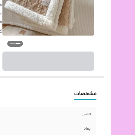
ج
اب
ط
وی
مشخصات
جنس
ابعاد