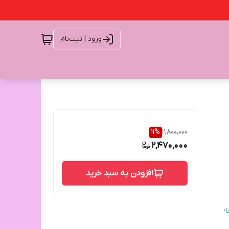
ورود | ثبت‌نام
11
%
2,800,000
2,470,000
افزودن به سبد خرید
،