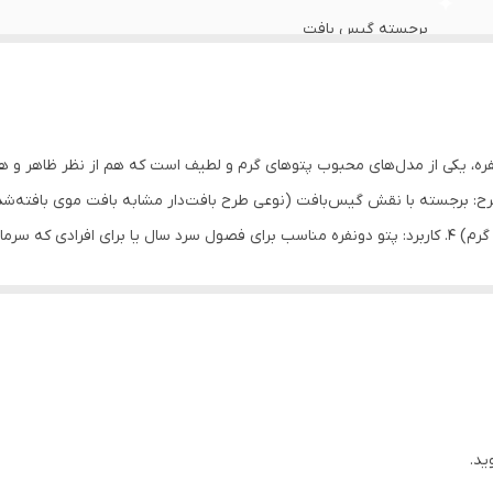
برجسته گیس بافت
تراکم بالا-ضد حساسیت-قابل شستشو در ماشین
یکی از مدل‌های محبوب پتوهای گرم و لطیف است که هم از نظر ظاهر و هم از 
سفید از جنس پشمی (شبیه پشم گوسفند، بسیار نرم و گرم) 4. کاربرد: پتو دونفره مناسب برای فصول سرد سال یا
گرما در شب‌های سرد --- ویژگی‌های ظاهری: رنگ‌بندی: متنوع؛ رنگ‌های خن
 که مانند لباس‌های بافتنی دیده می‌شود و برجستگی آن باعث ایجاد حس لوکس ب
شیک: مناسب برای دکوراسیون اتاق خواب مدرن و کلاسیک دوام مناسب: در
قابل شست‌وشو با ماشین لباسشویی با آب سرد یا ولرم (حدود ۳۰ درجه) ترجیحاً از خشک‌کن استفاده نشود یا
می شود
ید.