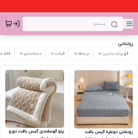
روتختی
پربازدیدترین
برندها
قیمت
دسته‌بندی
فقط م
پتو گوسفندی گیس بافت دورو
روتختی دونفره گیس بافت