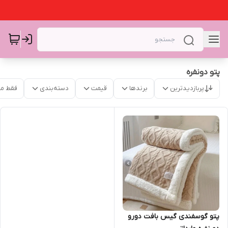
پتو دونفره
پربازدیدترین
برندها
قیمت
دسته‌بندی
فقط م
پتو گوسفندی گیس بافت دورو