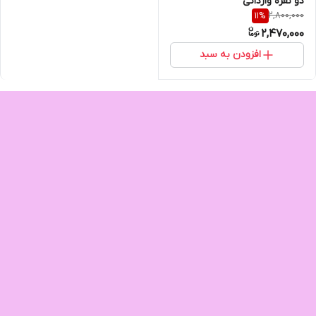
دو نفره وارداتی
2,800,000
11
%
2,470,000
افزودن به سبد