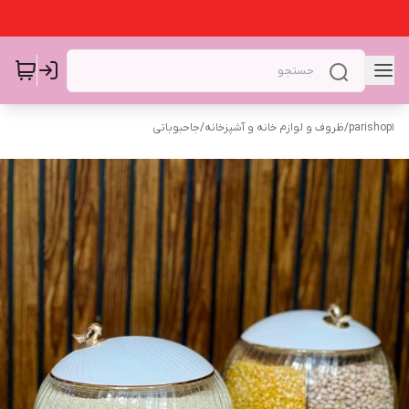
parishop1
/
ظروف و لوازم خانه و آشپزخانه
/
جاحبوباتی