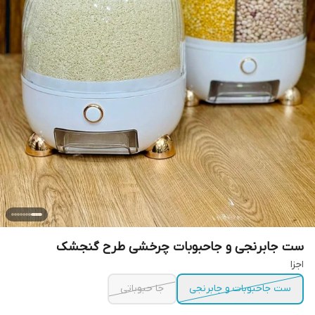
ست جابرنجی و جاحبوبات چرخشی طرح گنجشک
اجزا
ست جاحبوبات و جابرنجی
جا حبوباتی