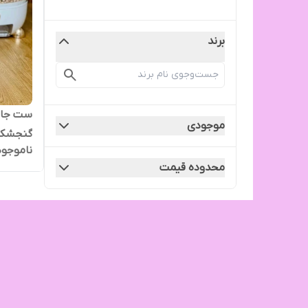
برند
ست جاب
موجودی
گنجشک
ناموجود
محدوده قیمت