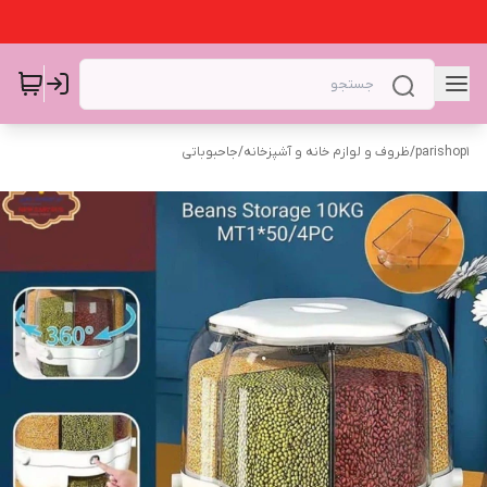
parishop1
/
ظروف و لوازم خانه و آشپزخانه
/
جاحبوباتی