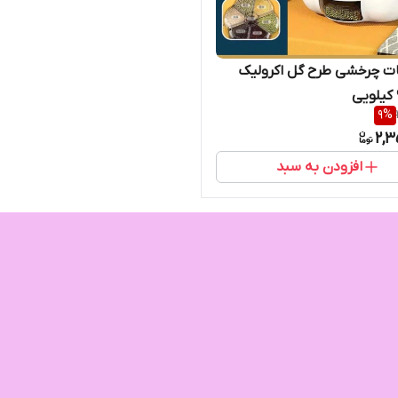
ت چرخشی طرح گل اکرولیک
9
%
2,3
افزودن به سبد