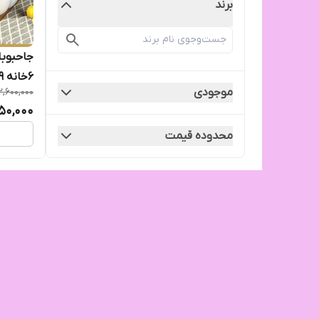
برند
جاحبوبا
۶خانه ۹ کیلویی
موجودی
2,600,000
50,000
محدوده قیمت