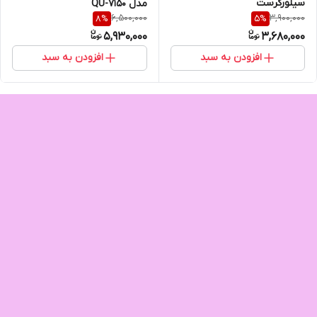
سیلورکرست
مدل QU-7150
6,500,000
3,900,000
8
%
5
%
5,930,000
3,680,000
افزودن به سبد
افزودن به سبد