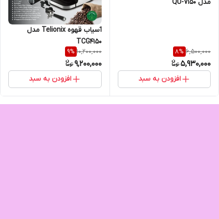
مدل QU-7150
آسیاب قهوه Telionix مدل
TCG4150
10,200,000
6,500,000
9
%
8
%
9,200,000
5,930,000
افزودن به سبد
افزودن به سبد