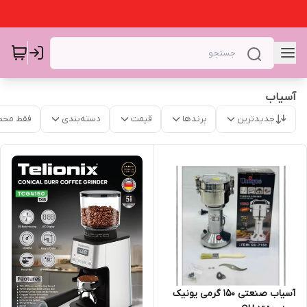
آسیاب
جدیدترین
برندها
قیمت
دسته‌بندی
فقط محص
آسیاب صنعتی 150 گرمی یونیک