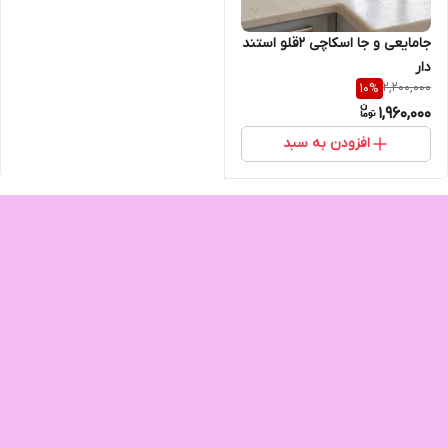
جامایعی و جا اسکاچی ۲قلو استند
دار
2,200,000
10
%
1,960,000
افزودن به سبد