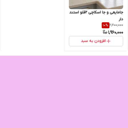
جامایعی و جا اسکاچی ۲قلو استند
دار
2,200,000
10
%
1,960,000
افزودن به سبد