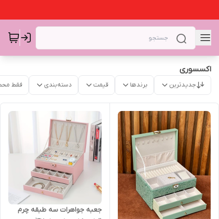
اکسسوری
جدیدترین
برندها
قیمت
دسته‌بندی
فقط محص
جعبه جواهرات سه طبقه چرم