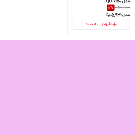
مدل QU-7150
6,500,000
8
%
5,930,000
افزودن به سبد