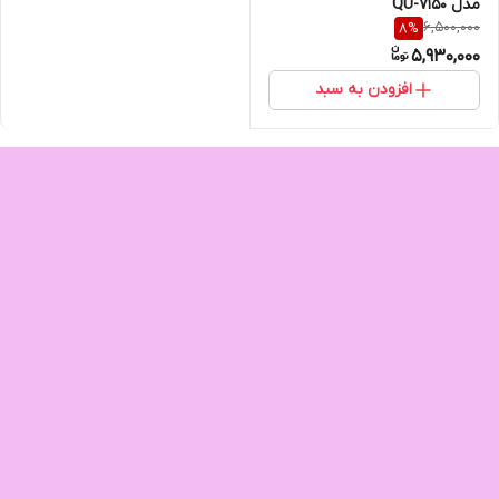
مدل QU-7150
6,500,000
8
%
5,930,000
افزودن به سبد