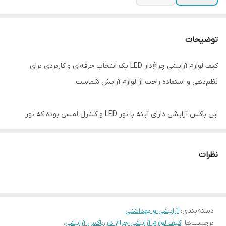
توضیحات
کیف لوازم آرایشی چراغ‌دار LED یک انتخاب حرفه‌ای و کاربردی برای
نظم‌دهی و استفاده راحت از لوازم آرایش شماست.
این باکس آرایشی دارای آینه با نور LED و کنترل لمسی بوده که نور
مناسب برای آرایش دقیق را فراهم می‌کند. همچنین با وجود محفظه‌های
قابل تنظیم، می‌توانید انواع لوازم آرایشی خود را به‌صورت مرتب و منظم
نظرات
داخل آن قرار دهید.
✔ آینه چراغ‌دار LED با نور مناسب
دسته‌بندی
:
✔ طراحی قابل حمل و سبک
آرایشی و بهداشتی
برچسب‌ها :
کیف لوازم آرایشی چراغ دار
،
باکس آرایشی
،