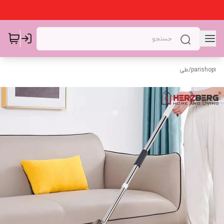
parishop1
/
طی