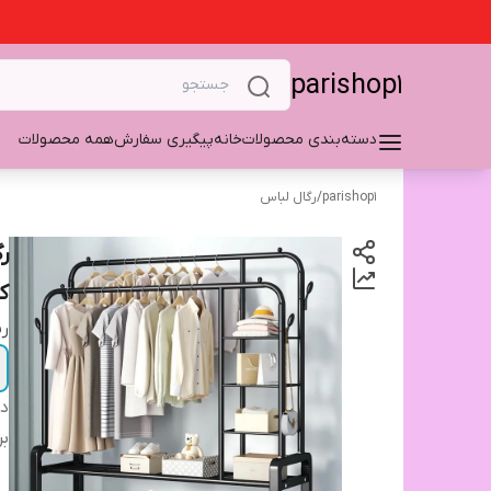
parishop1
دسته‌بندی محصولات
خانه
پیگیری سفارش
همه محصولات
parishop1
/
رگال لباس
ک
ر
دس
بر