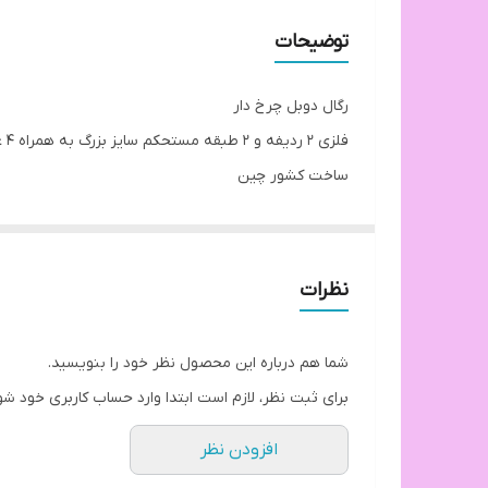
ساخت
توضیحات
اجزا
رگال دوبل چرخ دار
فلزى ٢ رديفه و ٢ طبقه مستحكم سايز بزرگ به همراه ۴ عدد قفسه با تحمل وزن ٨ه کیلوگرم
ساخت كشور چین
موجود‌در ۲رنگ سفید و مشکی
نظرات
شما هم درباره این محصول نظر خود را بنویسید.
برای ثبت نظر، لازم است ابتدا وارد حساب کاربری خود شو
افزودن نظر