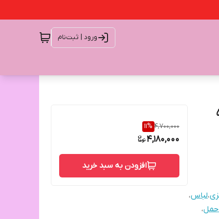
ورود | ثبت‌نام
ر تحمل وزن۵۸
11
%
4,700,000
4,180,000
افزودن به سبد خرید
زی
،
لباس
،
 حمل
،