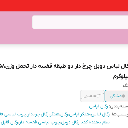
رگال لباس دوبل چرخ دار دو طبقه قفسه دا
یلوگرم
نگ
مشکی
سفید
ته‌بندی
:
رگال لباس
چسب‌ها :
رگال لباس
،
هنگر لباس
،
رگال
،
هنگر
،
رگال چرخدار
،
چوب لباسی فل
نظم دهنده کمد
،
رگال دوبل
،
چوب لباسی قفسه دار
،
رگال قابل