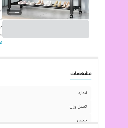
ان
ت
ج
س
اج
ن
مشخصات
اندازه
تحمل وزن
جنس