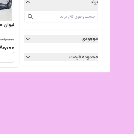
برند
لیوان ط
موجودی
1,680,000
380,000
محدوده قیمت