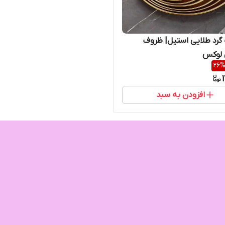
رد طلایی استیل| ظروف
 لوکس
26
افزودن به سبد