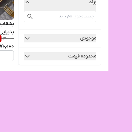
برند
بشقاب گ
پذیرایی
موجودی
%
230,000
170,000
محدوده قیمت