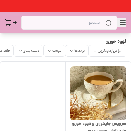
قهوه خوری
پربازدیدترین
برندها
قیمت
دسته‌بندی
فقط م
سرویس چایخوری و قهوه خوری
طرح نقش برجسته دور