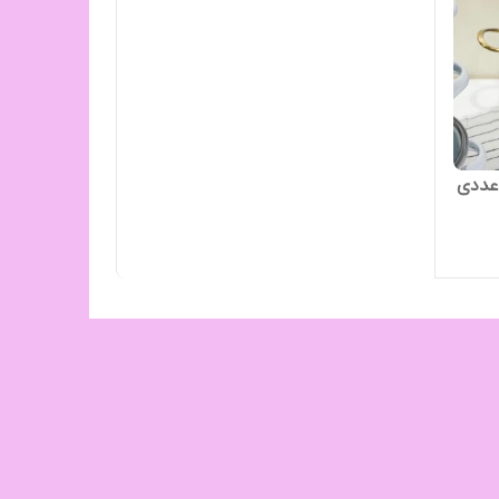
ست قابلمه لعابی طرح قلم آبی ۳عددی