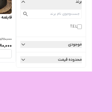
برند
قابلمه س
T.E.L
5,280,000
موجودی
80,000
محدوده قیمت