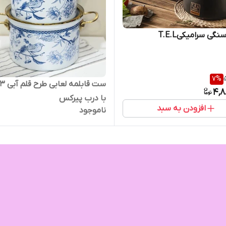
نگی سرامیکیT.E.L
7
%
4,8
با درب پیرکس
افزودن به سبد
ناموجود