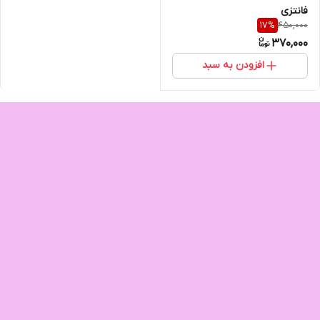
فانتزی
450,000
17
%
370,000
افزودن به سبد