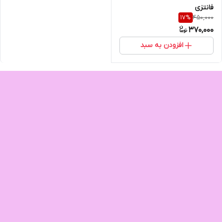
فانتزی
450,000
17
%
370,000
افزودن به سبد