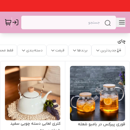
چای
جدیدترین
برندها
قیمت
دسته‌بندی
فقط محص
کتری لعابی دسته چوبی سفید
قوری پیرکس در بامبو شعله