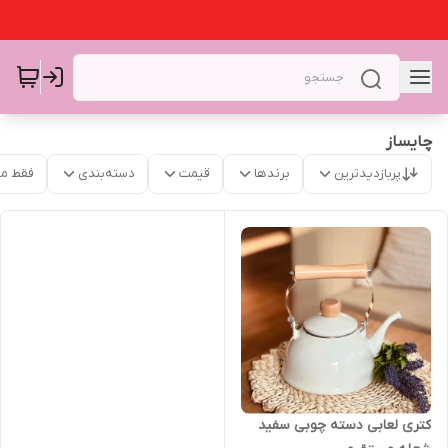
چایساز
پربازدیدترین
برندها
قیمت
دسته‌بندی
فقط م
کتری لعابی دسته چوبی سفید