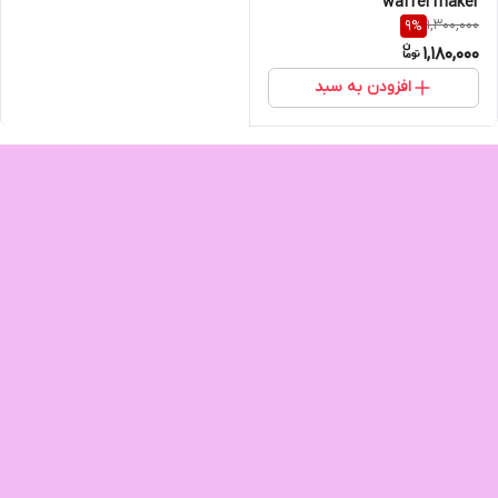
waffel maker
1,300,000
9
%
1,180,000
افزودن به سبد