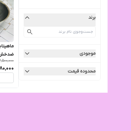
برند
ماهیتاب
موجودی
ضدخش
2,500,000
180,000
محدوده قیمت