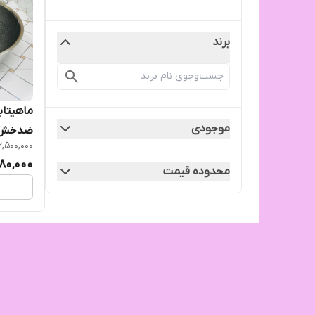
برند
ماهیتاب
موجودی
ضدخش
2,500,000
180,000
محدوده قیمت