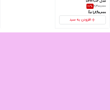
مدل DFH-C02
2,300,000
17
%
1,890,000
افزودن به سبد