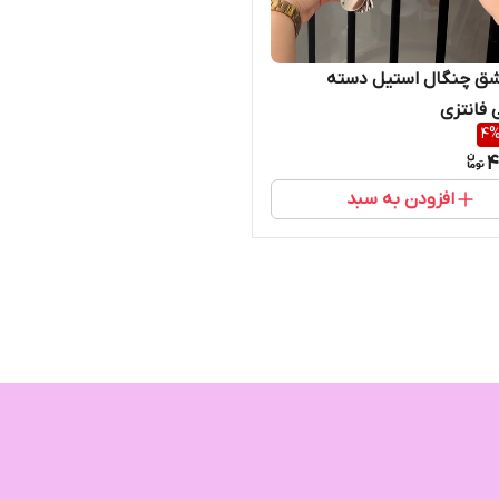
ق چنگال استیل دسته
فانتزی
4
4
افزودن به سبد