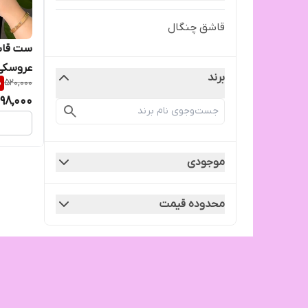
قاشق چنگال
ست قاش
عروسکی 
برند
%
520,000
98,000
موجودی
محدوده قیمت